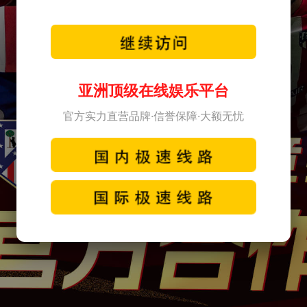
亚洲顶级在线娱乐平台
官方实力直营品牌·信誉保障·大额无忧